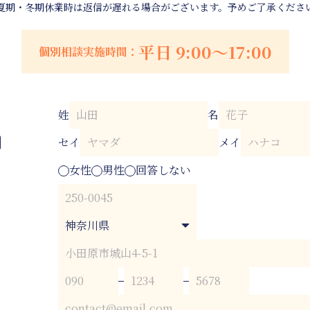
夏期・冬期休業時は返信が遅れる場合がございます。予めご了承くださ
域スクール・地域貢献活動
ャンパス・施設
平日 9:00～17:00
個別相談実施時間：
姓
名
セイ
メイ
女性
男性
回答しない