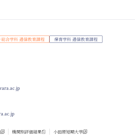
ン総合学科 通信教育課程
保育学科 通信教育課程
ara.ac.jp
a.ac.jp
ー
機関別評価結果
小田原短期大学