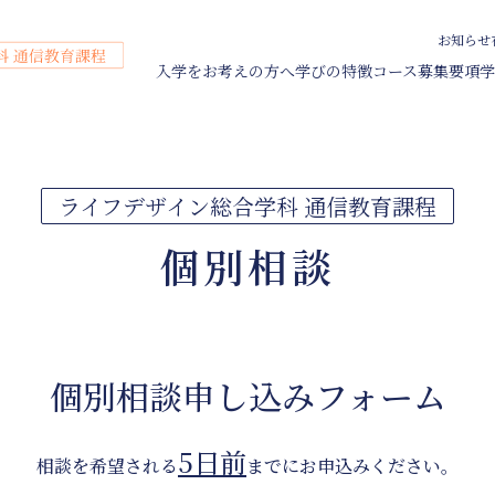
お知らせ
入学をお考えの方へ
学びの特徴
コース
募集要項
学
育学科 通信教育課程
程＞
課程＞
ライフデザイン総合学科 通信教育課程
集要項
資料請求
域貢献活動
出願
総合学科 通信教育課程
総合学科 通信教育課程
総合学科 通信教育課程
方
実習・保育実習
費シミュレーター
キャンパス・施設
サポート体制
個別相談
個別相談
科生
説明会
目等履修生
科 通信教育課程＞
学科 通信教育課程＞
ンターネット出願
費・サポート
お知らせ
在学生・卒業生の方へ
出願
費について
よくある質問
個別相談申し込みフォーム
学金・教育ローン
お問い合わせ
費シミュレーター
通学課程
学について
5日前
相談を希望される
までにお申込みください。
学概要・教員紹介