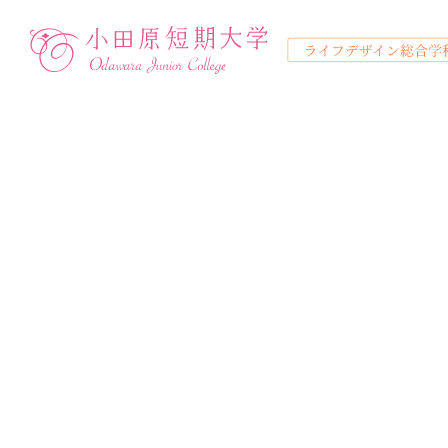
保
学びの特徴
コース ＜保育学科 通信教育課
募集要項 ＜保育学科 通信教育
資料請求
個別相談
無料説明会
入学をお考えの方へ
募
高校生の方
テキスト科目
正科生
正科生
学費について
大学概要・教員紹介
保育学科 通信教育課程
保育学科 通信教育課程
保育学科 通信教育課程
科目等履修生
科目等履修生
主婦・主夫の方
スクーリング科目
奨学金・教育ローン
地域スクール・地
インターネット
ライフデザイン
ライフデザイン
ライフデザイン
社会人の
教育
学
高校生の方
正
主婦・主夫の方
科
コース ＜ライフデザイン総合学
募集要項 ＜ライフデザイン総合
社会人の方
イ
学びの特徴
学
正科生
正科生
科目等履修生
科目等履修生
インターネット
テキスト科目
学
スクーリング科目
奨
教育実習・保育実習
学
サポート体制
大
コース
大