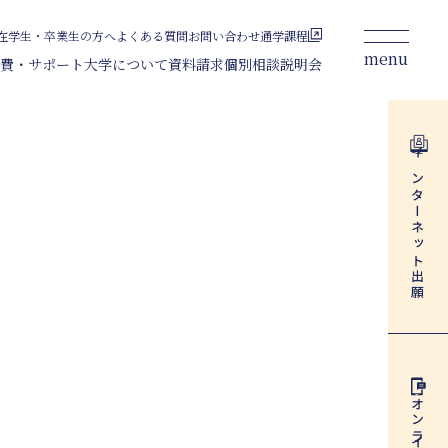
在学生・卒業生の方へ
よくある質問
お問い合わせ
通学課程
menu
費・サポート
大学について
資料請求
個別相談
説明会
ライフデザイン総合学科
通信教育課程
インターネット
コース
正科生
科目等履修生
出願
募集要項
正科生
科目等履修生
インターネット出願
資料請求
オンライン
個別相談
説明会