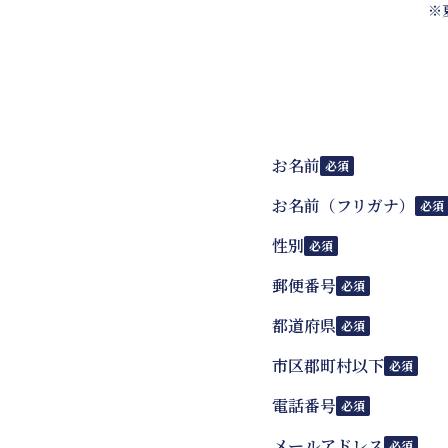
※
正科生
地
科目等履修生
キ
お名前
必須
お名前（フリガナ）
必須
性別
必須
郵便番号
必須
都道府県
必須
市区郡町村以下
必須
電話番号
必須
メールアドレス
必須