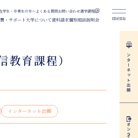
在学生・卒業生の方へ
よくある質問
お問い合わせ
通学課程
menu
費・サポート
大学について
資料請求
個別相談
説明会
ライフデザイン総合学科
通信教育課程
インターネット
信教育課程）
コース
正科生
科目等履修生
出願
募集要項
正科生
科目等履修生
インターネット出願
インターネット出願
資料請求
オンライン
個別相談
説明会