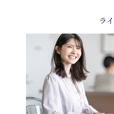
正科生
地
科目等履修生
キ
ラ