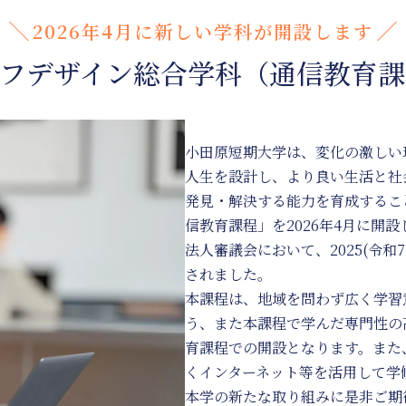
域スクール・地域貢献活動
2026年4月に新しい学科が開設します
ャンパス・施設
イフデザイン総合学科（通信教育課
小田原短期大学は、変化の激しい
人生を設計し、より良い生活と社
発見・解決する能力を育成するこ
信教育課程」を2026年4月に開
法人審議会において、2025(令和
されました。
本課程は、地域を問わず広く学習
う、また本課程で学んだ専門性の
育課程での開設となります。また
くインターネット等を活用して学
本学の新たな取り組みに是非ご期