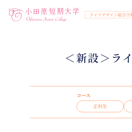
保
学びの特徴
コース ＜保育学科 通信教育課
募集要項 ＜保育学科 通信教育
資料請求
個別相談
無料説明会
＜新設＞ラ
入学をお考えの方へ
募
高校生の方
テキスト科目
正科生
正科生
学費について
大学概要・教員紹介
保育学科 通信教育課程
保育学科 通信教育課程
保育学科 通信教育課程
科目等履修生
科目等履修生
主婦・主夫の方
スクーリング科目
奨学金・教育ローン
地域スクール・地
インターネット
ライフデザイン
ライフデザイン
ライフデザイン
社会人の
教育
学
高校生の方
正
主婦・主夫の方
科
コース ＜ライフデザイン総合学
募集要項 ＜ライフデザイン総合
社会人の方
イ
学びの特徴
学
コース
正科生
正科生
科目等履修生
科目等履修生
インターネット
テキスト科目
学
正科生
スクーリング科目
奨
教育実習・保育実習
学
サポート体制
大
コース
大