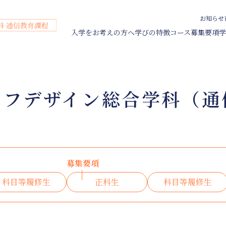
お知らせ
入学をお考えの方へ
学びの特徴
コース
募集要項
学
育学科 通信教育課程
程＞
課程＞
イフデザイン総合学科（通
集要項
資料請求
域貢献活動
出願
総合学科 通信教育課程
総合学科 通信教育課程
総合学科 通信教育課程
方
実習・保育実習
費シミュレーター
キャンパス・施設
サポート体制
個別相談
科生
説明会
目等履修生
科 通信教育課程＞
学科 通信教育課程＞
ンターネット出願
費・サポート
お知らせ
募集要項
在学生・卒業生の方へ
出願
費について
よくある質問
科目等履修生
正科生
科目等履修生
学金・教育ローン
お問い合わせ
費シミュレーター
通学課程
学について
学概要・教員紹介