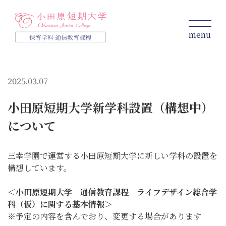
menu
保育学科 通信教育課程
2025.03.07
入学をお考えの方へ
小田原短期大学新学科設置（構想中）
学びの特徴
コース
について
募集要項
学費・サポート
三幸学園で運営する小田原短期大学に新しい学科の設置を
大学について
構想しています。
資料請求
個別相談
＜小田原短期大学 通信教育課程 ライフデザイン総合学
説明会
科（仮）に関する基本情報＞
※予定の内容を含んでおり、変更する場合があります
お知らせ
在学生・卒業生の方へ