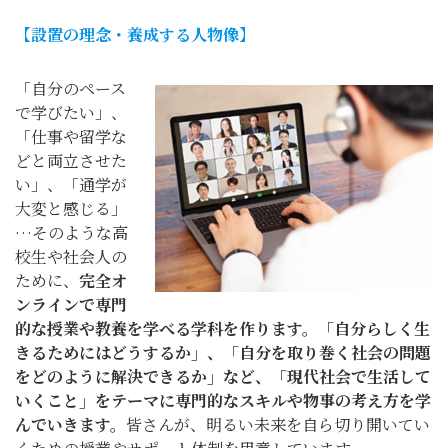
よくある質問
お問い合わせ
【設置の理念・養成する人物像】
通学課程
「自分のペース
ライフデザイン総合学科
で学びたい」、
通信教育課程
「仕事や留学な
どと両立させた
コース
い」、「通学が
募集要項
大変と感じる」
…そのような高
資料請求
個別相談
校生や社会人の
説明会
ために、
完全オ
ンラインで専門
的な授業や教養を学べる学科を作ります。「自分らしく生
きるためにはどうするか」、「自分を取り巻く社会の問題
をどのように解決できるか」など、「現代社会で生活して
いくこと」をテーマに専門的なスキルや物事の考え方を学
んでいきます。
皆さんが、明るい未来を自ら切り開いてい