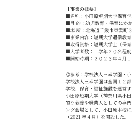
正科生
地
【事業の概要】
科目等履修生
キ
■名称：小田原短期大学保育学
■目 的：幼児教育・保育にか
■場 所：北海道千歳市東雲町
■事業内容：短期大学通信教育
■取得資格：短期大学士（保育
■入学者数：１学年２０名程度
■開始時期：２０２３年４月１
◎
参考：学校法人三幸学園・小
学校法人三幸学園は全国１２都
学校、保育・福祉施設を運営す
小田原短期大学（神奈川県小田
的な教養や職業人としての専門
ング会場として、小田原本校に加
（2021 年 4 月）を開設した。