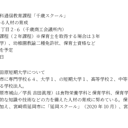
域スクール・地域貢献活動
ャンパス・施設
科通信教育課程「千歳スクール」
かる人材の育成
３丁目２-６（千歳商工会議所内）
課程（２年課程）※保育士を取得する場合は３年
学）、幼稚園教諭二種免許状、保育士資格など
を予定
日
田原短期大学について
市に専門学校６４、大学１、の短期大学１、高等学校２、中等
る学校法人。
原市城山／学長 吉田眞理）は食物栄養学科と保育学科、保育
的な知識や技術などの力を備えた人材の育成に努めている。保
え、宮崎県延岡市に「延岡スクール」（2020 年 10 月）