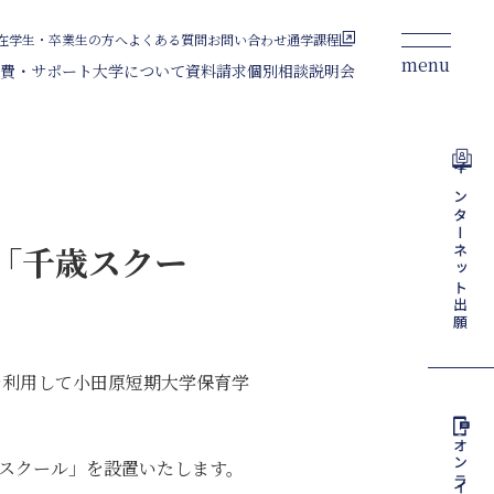
在学生・卒業生の方へ
よくある質問
お問い合わせ
通学課程
menu
費・サポート
大学について
資料請求
個別相談
説明会
ライフデザイン総合学科
通信教育課程
インターネット
コース
「千歳スクー
正科生
科目等履修生
出願
募集要項
正科生
を利用して小田原短期大学保育学
科目等履修生
インターネット出願
資料請求
オンライン
個別相談
スクール」を設置いたします。
説明会