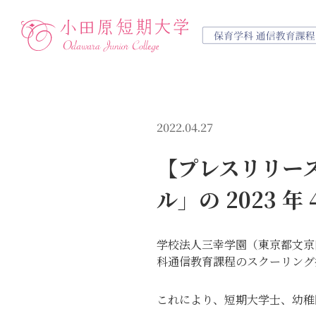
保
学びの特徴
コース ＜保育学科 通信教育課
募集要項 ＜保育学科 通信教育
資料請求
個別相談
無料説明会
2022.04.27
入学をお考えの方へ
募
高校生の方
テキスト科目
正科生
正科生
学費について
大学概要・教員紹介
保育学科 通信教育課程
保育学科 通信教育課程
保育学科 通信教育課程
科目等履修生
科目等履修生
主婦・主夫の方
スクーリング科目
奨学金・教育ローン
地域スクール・地
インターネット
ライフデザイン
ライフデザイン
ライフデザイン
社会人の
教育
学
【プレスリリー
高校生の方
正
主婦・主夫の方
科
ル」の 2023 
コース ＜ライフデザイン総合学
募集要項 ＜ライフデザイン総合
社会人の方
イ
学びの特徴
学
正科生
正科生
科目等履修生
科目等履修生
インターネット
テキスト科目
学
学校法人三幸学園（東京都文京
スクーリング科目
奨
科通信教育課程のスクーリング
教育実習・保育実習
学
サポート体制
大
コース
これにより、短期大学士、幼稚
大