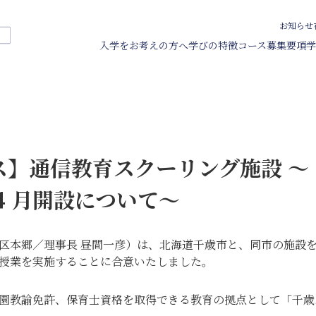
お知らせ
入学をお考えの方へ
学びの特徴
コース
募集要項
学
育学科 通信教育課程
程＞
課程＞
集要項
資料請求
域貢献活動
出願
総合学科 通信教育課程
総合学科 通信教育課程
総合学科 通信教育課程
方
実習・保育実習
費シミュレーター
キャンパス・施設
サポート体制
個別相談
ス】通信教育スクーリング施設 ～
科生
説明会
目等履修生
年 4 月開設について～
科 通信教育課程＞
学科 通信教育課程＞
ンターネット出願
費・サポート
お知らせ
在学生・卒業生の方へ
出願
費について
よくある質問
区本郷／理事長 昼間一彦）は、北海道千歳市と、同市の施設
学金・教育ローン
お問い合わせ
授業を実施することに合意いたしました。
費シミュレーター
通学課程
学について
園教諭免許、保育士資格を取得できる教育の拠点として「千歳
学概要・教員紹介