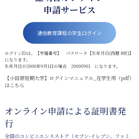
よくある質問
申請サービス
お問い合わせ
通学課程
ライフデザイン総合学科
通信教育課程の学生ログイン
通信教育課程
コース
ログインIDは、【学籍番号】 パスワード【生年月日(西暦 8桁)】
になります。
募集要項
生年月日が2000年9月1日の場合 20000901 になります。
資料請求
個別相談
【小田原短期大学】ログインマニュアル_在学生用（pdf）
説明会
はこちら
オンライン申請による証明書発
行
全国のコンビニエンスストア（セブン-イレブン、ファミ